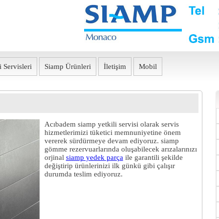
 Servisleri
Siamp Ürünleri
İletişim
Mobil
Acıbadem siamp yetkili servisi
olarak
servis
hizmetlerimizi tüketici memnuniyetine önem
vererek sürdürmeye devam ediyoruz.
siamp
gömme rezervuar
larında oluşabilecek arızalarınızı
orjinal
siamp yedek parça
ile garantili şekilde
değiştirip ürünlerinizi ilk günkü gibi çalışır
durumda teslim ediyoruz.