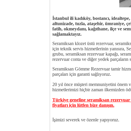
İstanbul
ili kadıköy, bostancı, idealtep
altunizade, tuzla, ataşehir, ümraniye, çe
fatih, okmeydanı, kağıthane, ilçe ve sem
sağlamaktayız.
Seramiksan klozet üstü rezervuar, serami
için teknik servis hizmetlerinin yanısıra,
grubu, seramiksan rezervuar kapağı, ser
rezervuar conta ve diğer yedek parçaların 
Seramiksan Gömme Rezervuar tamir hizmet
parçaları için garanti sağlıyoruz.
20 yıl önce müşteri memnuniyetini önem ve
hizmetlerimizi hiçbir zaman ilkemizden 
Türkiye geneline seramiksan rezervuar
fiyatları için lütfen bize danışın.
İşimizi severek ve özenle yapıyoruz.