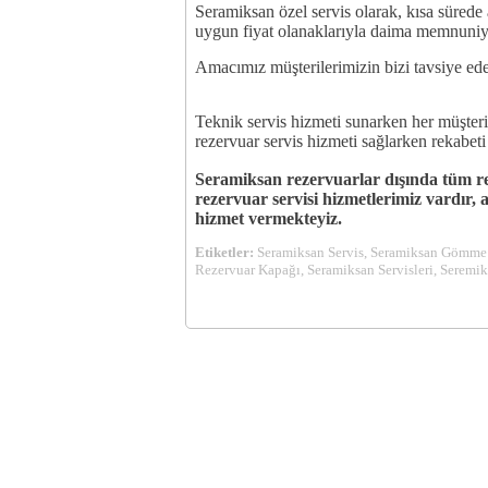
Seramiksan özel servis olarak, kısa sürede a
uygun fiyat olanaklarıyla daima memnuniye
Amacımız müşterilerimizin bizi tavsiye ede
Teknik servis hizmeti sunarken her müşterim
rezervuar servis hizmeti sağlarken rekabet
Seramiksan rezervuarlar dışında tüm re
rezervuar servisi hizmetlerimiz vardır
hizmet vermekteyiz.
Etiketler:
Seramiksan Servis, Seramiksan Gömme 
Rezervuar Kapağı, Seramiksan Servisleri, Seremi