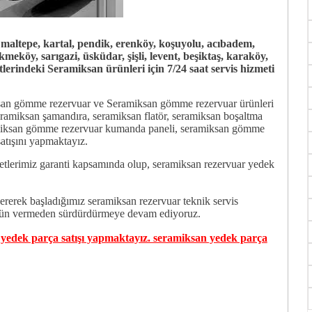
e, maltepe, kartal, pendik, erenköy, koşuyolu, acıbadem,
kmeköy, sarıgazi, üsküdar, şişli, levent, beşiktaş, karaköy,
tlerindeki Seramiksan ürünleri için 7/24 saat servis hizmeti
ksan gömme rezervuar ve Seramiksan gömme rezervuar ürünleri
 Seramiksan şamandıra, seramiksan flatör, seramiksan boşaltma
amiksan gömme rezervuar kumanda paneli, seramiksan gömme
satışını yapmaktayız.
lerimiz garanti kapsamında olup, seramiksan rezervuar yedek
rerek başladığımız seramiksan rezervuar teknik servis
ödün vermeden sürdürdürmeye devam ediyoruz.
 yedek parça satışı yapmaktayız. seramiksan yedek parça