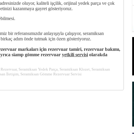
dresinizde oluyor, kaliteli işçilik, orijinal yedek parça ve çok
tinizi kazanmaya gayret gösteriyoruz.
bilmesi.
iz bir referansımızdır anlayışıyla çalışıyor, seramiksan
i birkaç adım önde tutmak için özen gösteriyoruz.
zervuar markaları için rezervuar tamiri, rezervuar bakımı,
, ayrıca siamp gömme rezervuar
yetkili servisi
olarakda
Rezervuar, Seramiksan Yedek Parça, Seramiksan Klozet, Seramiksan
ksan İletişim, Seramiksan Gömme Rezervuar Servisi