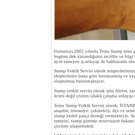
Firmamızı 2002 yılında Tema Siamp ürün gru
bugüne dek kazandığımız tecrübe ve bilgi b
ayırt etmeyen iş anlayışı ile halihazırda sü
Siamp Yetkili Servisi olarak müşterilerimiz
ekiplerimize buna göre benimsetmiş ve uygu
oluşturmuş bulunmaktayız.
Siamp yetkili servisi olarak işini dürüst, 
ücreti değil çözüm odaklı çalışma anlayışı 
Tema Siamp Yetkili Servisi olarak, İSTANBUL
ataşehir, ümraniye, çekmeköy, ilçe ve semt
siamp yedek parça desteği vermekteyiz. Se
tamirini, siamp gömme rezervuarın bakımı v
çözüme ulaştırmaktır.