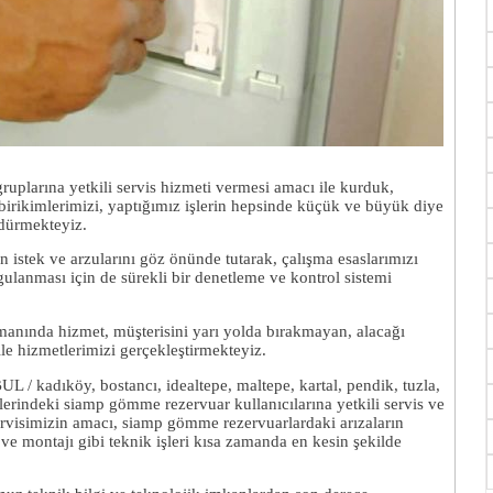
plarına yetkili servis hizmeti vermesi amacı ile kurduk,
irikimlerimizi, yaptığımız işlerin hepsinde küçük ve büyük diye
rdürmekteyiz.
in istek ve arzularını göz önünde tutarak, çalışma esaslarımızı
lanması için de sürekli bir denetleme ve kontrol sistemi
zamanında hizmet, müşterisini yarı yolda bırakmayan, alacağı
ile hizmetlerimizi gerçekleştirmekteyiz.
 / kadıköy, bostancı, idealtepe, maltepe, kartal, pendik, tuzla,
lerindeki siamp gömme rezervuar kullanıcılarına yetkili servis ve
rvisimizin amacı, siamp gömme rezervuarlardaki arızaların
e montajı gibi teknik işleri kısa zamanda en kesin şekilde