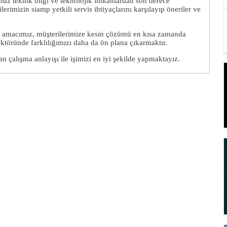
umuz teknik bilgi ve teknolojik imkanlardan son derece
lerimizin siamp yetkili servis ihtiyaçlarını karşılayıp öneriler ve
ak amacımız, müşterilerimize kesin çözümü en kısa zamanda
ktöründe farklılığımızı daha da ön plana çıkarmaktır.
ran çalışma anlayışı ile işimizi en iyi şekilde yapmaktayız.