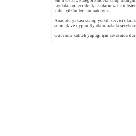
Sıhhi tesisat, kategorisindeki sahip olduğ
faydalanan tecrübeli, ustalarımız ile müşteri
kalıcı çözümler sunmaktayız.
Anadolu yakası siamp yetkili servisi olar
sunmak ve uygun fiyatlarımızlada servis se
Güvenilir kaliteli yaptığı işin arkasında du