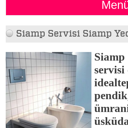
Menü
Siamp Servisi Siamp Yed
Siamp
servisi
idealte
pendik,
ümrani
üsküdar