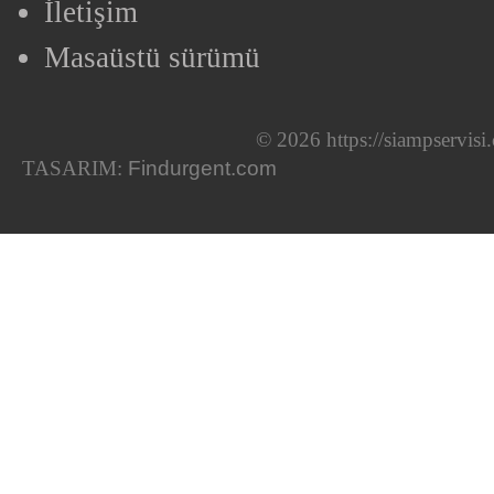
İletişim
Masaüstü sürümü
© 2026 https://siampservis
TASARIM:
Findurgent.com