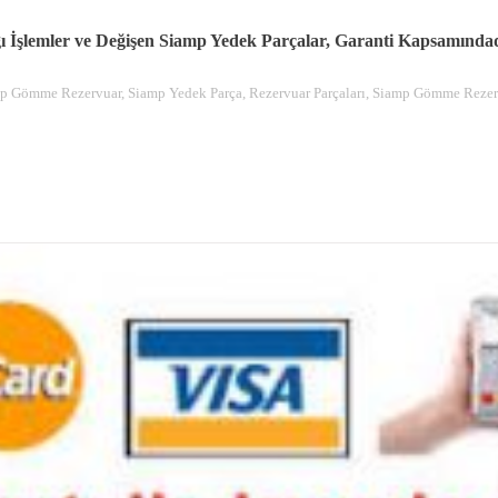
ı İşlemler ve Değişen Siamp Yedek Parçalar, Garanti Kapsamındad
p Gömme Rezervuar, Siamp Yedek Parça, Rezervuar Parçaları, Siamp Gömme Rezerv