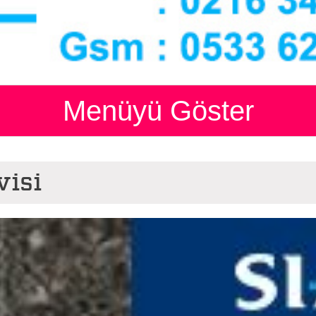
Menüyü Göster
isi