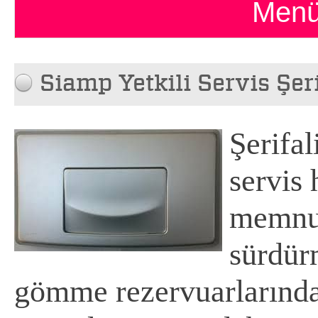
Menü
Siamp Yetkili Servis Şeri
Şerifal
servis 
memnun
sürdür
gömme rezervuarlarında 