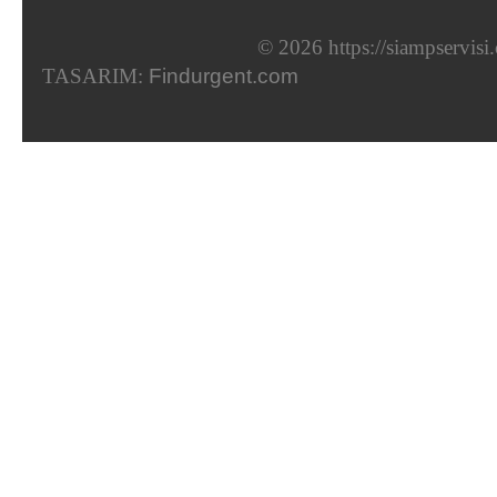
© 2026 https://siampservis
TASARIM:
Findurgent.com