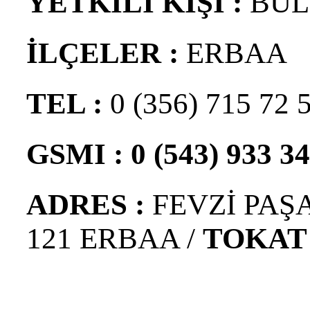
YETKİLİ KİŞİ :
BÜL
İLÇELER :
ERBAA
TEL :
0 (356) 715 72 
GSMI : 0 (543) 933 34
ADRES :
FEVZİ PAŞ
121 ERBAA /
TOKAT