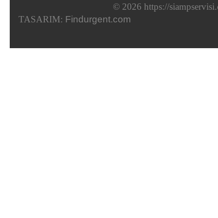
© 2026 https://siampservis
TASARIM:
Findurgent.com