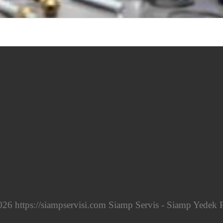
26 https://siampservisi.com Siamp Servis - Siamp Yedek 